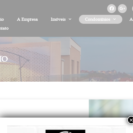
cio
A Empresa
Imóveis
Condomínios
A
tato
IO