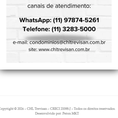
Copyright © 2026 – CHL Trevisan – CRECI 23398-J – Todos os direitos reservados.
Desenvolvido por:
Peron MKT