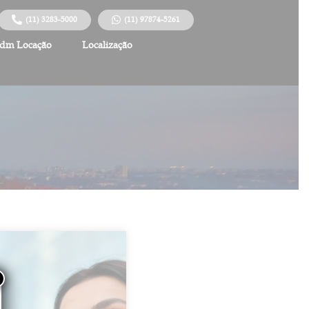
(11) 3283-5000
(11) 97874-5261
dm Locação
Localização
×