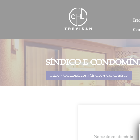
Pular
para
o
Iní
conteúdo
Con
SÍNDICO E CONDOMÍN
Início
»
Condomínios
»
Síndico e Condomínio
Nome do condomínio