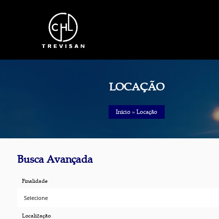
Pular
para
o
conteúdo
LOCAÇÃO
Início
»
Locação
Busca Avançada
Finalidade
Localização